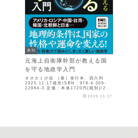
新刊
元海上自衛隊幹部が教える国
を守る地政学入門
オオカミ少佐 ［著］単行本、四六判
2025.11.17発売ISBN：978-4-309-
22984-3 定価：本体1720円(税別)/208
ページ河出書房新社刊編集部海上自衛隊
2025.11.17
OBが、地政学の基本原理...