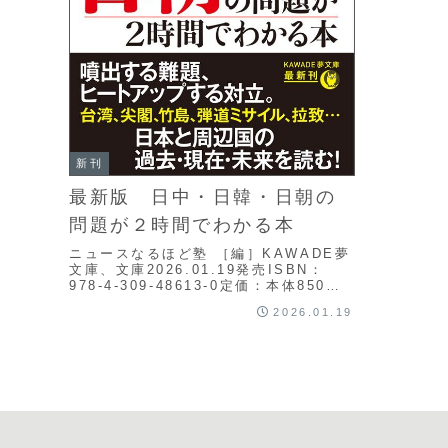
新刊
最新版 日中・日韓・日朝の
問題が２時間でわかる本
ニュースなるほど塾 ［編］KAWADE夢
文庫、文庫2026.01.19発売ISBN：
978-4-309-48613-0定価：本体850円
(税別)/224ページ河出書房新社刊編集部
2026.01.19
東アジアの歴史・領土・...