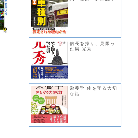
信長を操り、見限っ
た男 光秀
栄養学 体を守る大切
な話