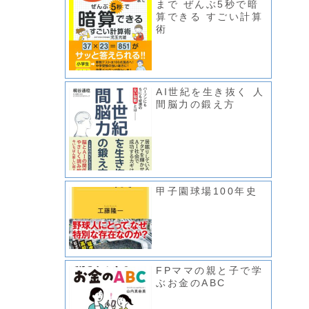
まで ぜんぶ5秒で暗
算できる すごい計算
術
AI世紀を生き抜く 人
間脳力の鍛え方
甲子園球場100年史
FPママの親と子で学
ぶお金のABC