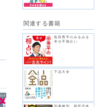
関連する書籍
島田秀平のみるみる
幸せ手相占い
下品大全
列車種別 探究読本