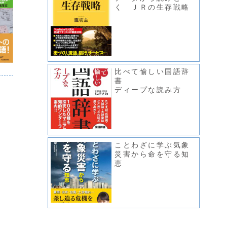
く ＪＲの生存戦略
比べて愉しい国語辞
書
ディープな読み方
ことわざに学ぶ気象
災害から命を守る知
恵