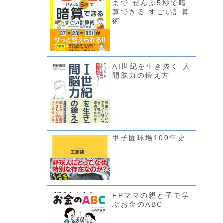
まで ぜんぶ5秒で暗
算できる すごい計算
術
AI世紀を生き抜く 人
間脳力の鍛え方
甲子園球場100年史
FPママの親と子で学
ぶお金のABC