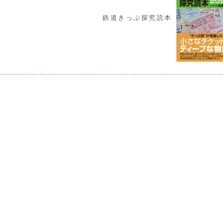
鉄道きっぷ探究読本