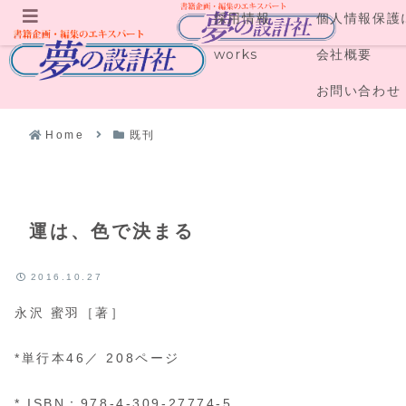
採用情報
個人情報保護
メニュー
works
会社概要
お問い合わせ
Home
既刊
運は、色で決まる
2016.10.27
永沢 蜜羽［著］
*単行本46／ 208ページ
* ISBN：978-4-309-27774-5