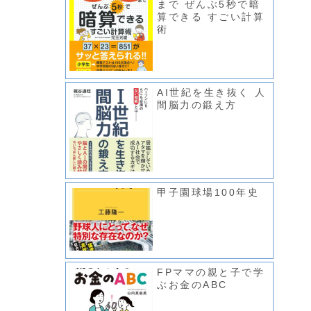
まで ぜんぶ5秒で暗
算できる すごい計算
術
AI世紀を生き抜く 人
間脳力の鍛え方
甲子園球場100年史
FPママの親と子で学
ぶお金のABC