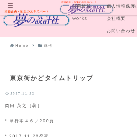
採用情報
個人情報保護
メニュー
works
会社概要
お問い合わせ
Home
既刊
東京街かどタイムトリップ
2017.11.22
岡田 英之［著］
* 単行本４６／200頁
* 2017.11.28発売