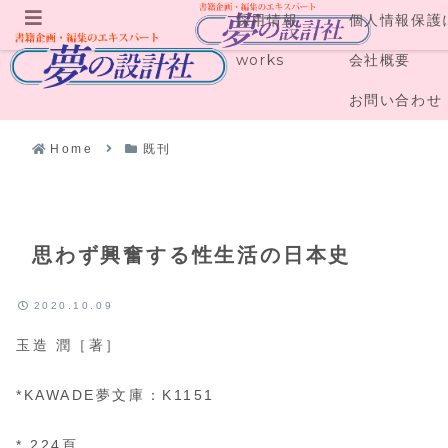
採用情報
個人情報保護
メニュー
works
会社概要
お問い合わせ
Home
既刊
思わず興奮する性生活の日本史
2020.10.09
玉造 潤［著］
*KAWADE夢文庫：K1151
* 224頁