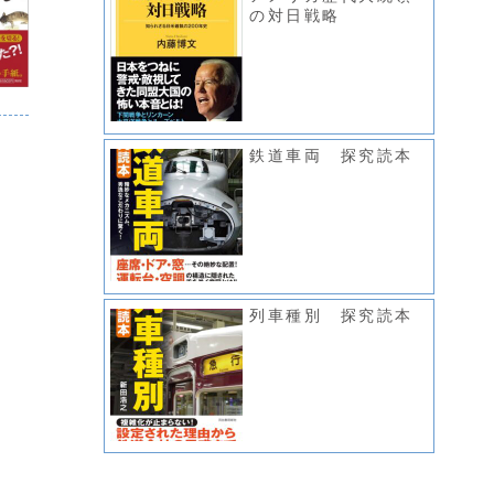
の対日戦略
鉄道車両 探究読本
列車種別 探究読本