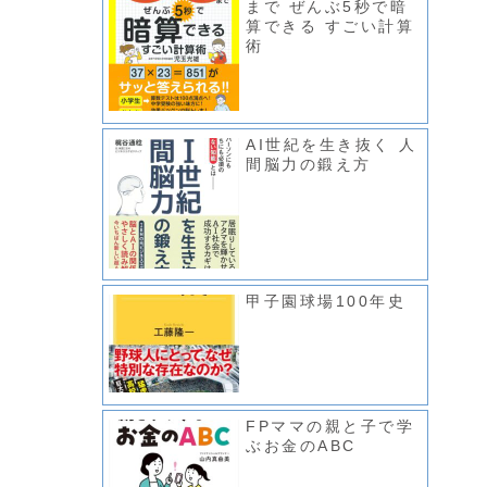
まで ぜんぶ5秒で暗
算できる すごい計算
術
AI世紀を生き抜く 人
間脳力の鍛え方
甲子園球場100年史
FPママの親と子で学
ぶお金のABC