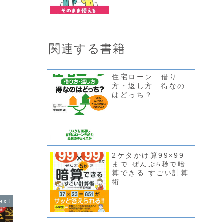
関連する書籍
住宅ローン 借り
方・返し方 得なの
はどっち？
2ケタかけ算99×99
まで ぜんぶ5秒で暗
算できる すごい計算
術