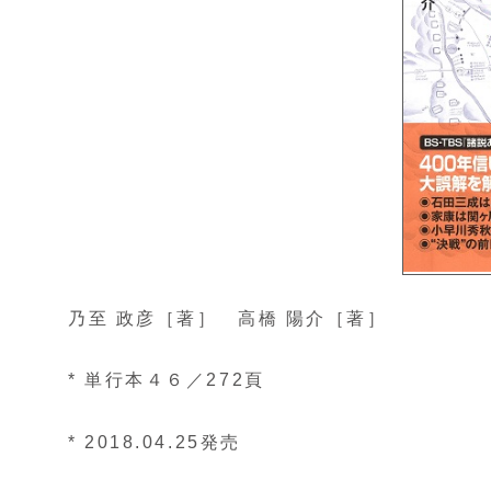
乃至 政彦［著］ 高橋 陽介［著］
* 単行本４６／272頁
* 2018.04.25発売