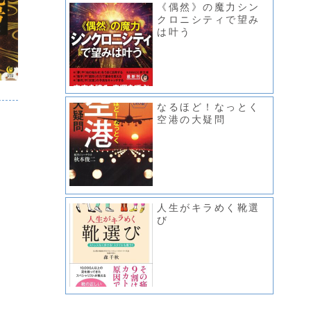
《偶然》の魔力シン
クロニシティで望み
は叶う
なるほど！なっとく
空港の大疑問
人生がキラめく靴選
び