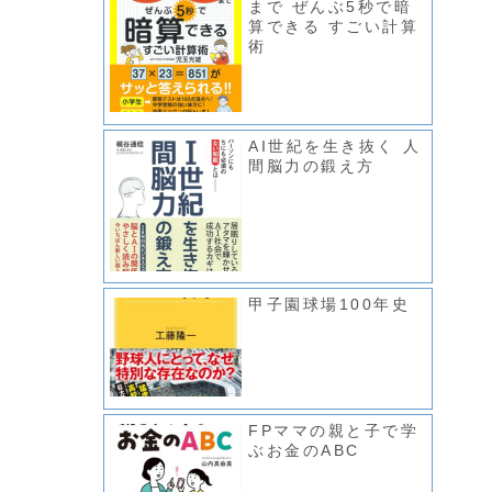
まで ぜんぶ5秒で暗
算できる すごい計算
術
AI世紀を生き抜く 人
間脳力の鍛え方
甲子園球場100年史
FPママの親と子で学
ぶお金のABC