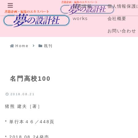
採用情報
個人情報保護
メニュー
works
会社概要
お問い合わせ
Home
既刊
名門高校100
2018.08.21
猪熊 建夫［著］
* 単行本４６／448頁
* 2018.08.24発売