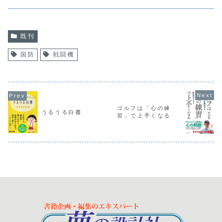
既刊
国防
戦闘機
ゴルフは「心の練
うるうる白書
習」で上手くなる