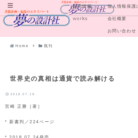
採用情報
個人情報保護
メニュー
works
会社概要
お問い合わせ
Home
既刊
世界史の真相は通貨で読み解ける
2018.07.18
宮崎 正勝［著］
* 新書判／224ページ
* 2018.07.24発売