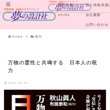
採用情報
個人情報保護
メニュー
works
会社概要
お問い合わせ
Home
既刊
万物の霊性と共鳴する 日本人の呪
力
2024.06.25