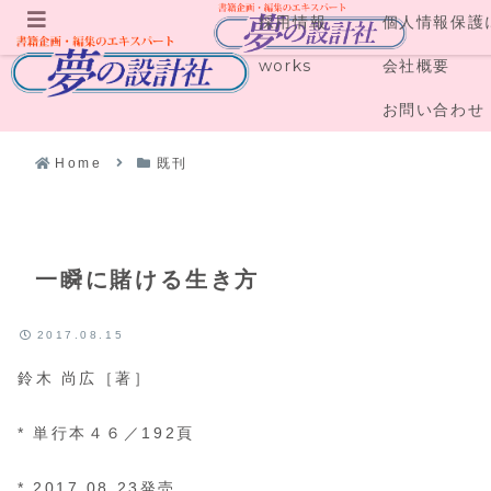
採用情報
個人情報保護
メニュー
works
会社概要
お問い合わせ
Home
既刊
一瞬に賭ける生き方
2017.08.15
鈴木 尚広［著］
* 単行本４６／192頁
* 2017.08.23発売