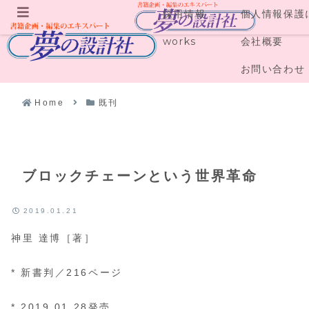
採用情報
個人情報保護
メニュー
works
会社概要
お問い合わせ
Home
既刊
ブロックチェーンという世界革命
2019.01.21
神里 達博［著］
* 新書判／216ページ
* 2019.01.28発売