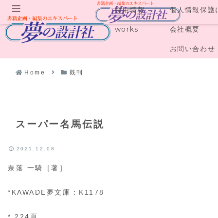
採用情報
個人情報保護
メニュー
works
会社概要
お問い合わせ
Home
既刊
スーパー名馬伝説
2021.12.08
奈落 一騎［著］
*KAWADE夢文庫：K1178
* 224頁