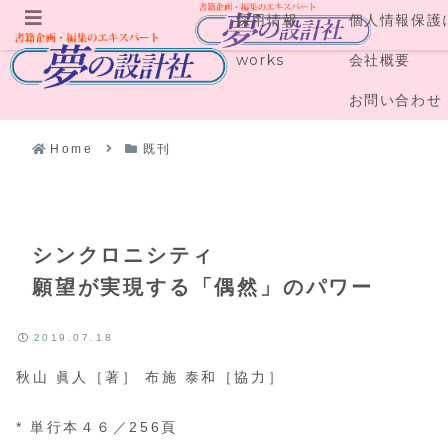
採用情報
個人情報保護
メニュー
works
会社概要
お問い合わせ
Home
既刊
シンクロニシティ
願望が実現する「偶然」のパワー
2019.07.18
秋山 眞人［著］ 布施 泰和［協力］
* 単行本４６／256頁