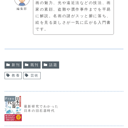
画の魅力、光や遠近法などの技法、画
編集部
家の素顔、盗難や贋作事件までを平易
に解説。名画の謎がスッと腑に落ち、
絵を見る楽しさが一気に広がる入門書
です。
新刊
既刊
話題
教養
芸術
最新研究でわかった
日本の旧石器時代