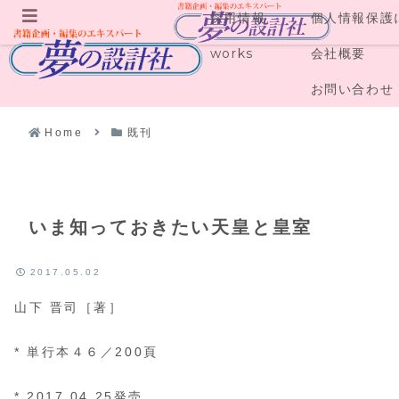
採用情報
個人情報保護
メニュー
works
会社概要
お問い合わせ
Home
既刊
いま知っておきたい天皇と皇室
2017.05.02
山下 晋司［著］
* 単行本４６／200頁
* 2017.04.25発売